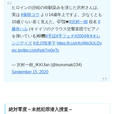
ヒロインの沙絵の幼馴染みを演じた沢村さんは、
実は
#柴咲コウ
より14歳年上ですよ。少なくとも
10歳ぐらい若く見えた。🤭🥰💓
#沢村一樹
役名
#
藤井ハル
(キドイツのクラウス交響楽団でピアノ
を弾いている)🎼🎹
#手話
#手フェチ
#2004年
#オレ
ンジデイズ
#北川悦吏子
https://t.co/cKnWp3ULDv
pic.twitter.com/hqti7m0eTs
— 沢村一樹_IKKI.fan (@tsurumaki234)
September 15, 2020
絶対零度～未然犯罪潜入捜査～