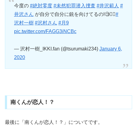
今度の
#絶対零度
#未然犯罪潜入捜査
#井沢範人
#
井沢さん
が自分で自分に銃を向けてるの!🧐🕵️‍♂️
#
沢村一樹
#沢村さん
#月9
pic.twitter.com/FAGG3iNCBc
— 沢村一樹_IKKI.fan (@tsurumaki234)
January 6,
2020
南くんが恋人！？
最後に「南くんが恋人！？」についてです。